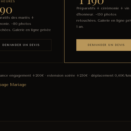
4 HEURES
90
Préparatifs + cérémonie + vin
d'honneur. ~150 photos
ratifs des mariés +
retouchées. Galerie en ligne pr
monie. ~80 photos
1 an.
chées. Galerie en ligne privée
DEMANDER UN DEVIS
DEMANDER UN DEVIS
éance engagement +200€ · extension soirée +250€ · déplacement 0,40€/km
 page Mariage