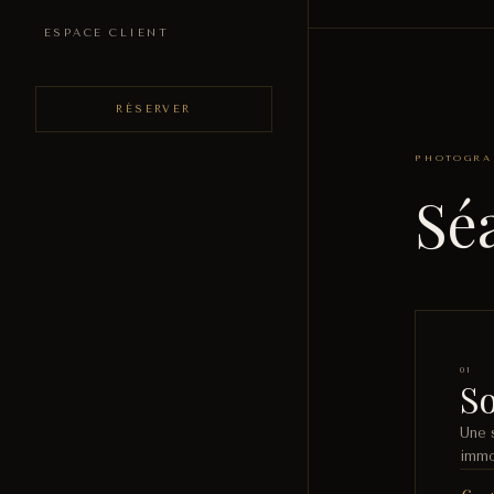
ESPACE CLIENT
RÉSERVER
PHOTOGRAP
Sé
01
So
Une 
immo