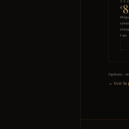
3 À 
8
€
Prépa
céré
retou
1 an.
Options : s
→ Voir la