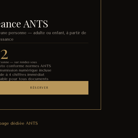
éance ANTS
 une personne — adulte ou enfant, à partir de
aissance
12
rsonne — sur rendez-vous
oto conforme normes ANTS
ansmission numérique incluse
de à 4 chiffres immédiat
lable pour tous documents
RÉSERVER
 page dédiée ANTS