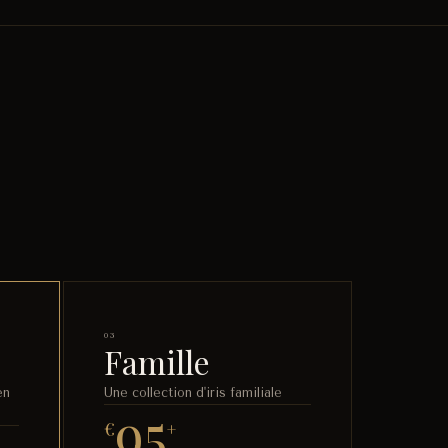
03
Famille
en
Une collection d'iris familiale
95
€
+