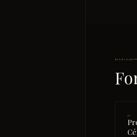
MARIAGE
Fo
01
Pr
Cé