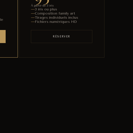
À partir de 3 iris
3 iris ou plus
Composition family art
Tirages individuels inclus
le
Fichiers numériques HD
RÉSERVER