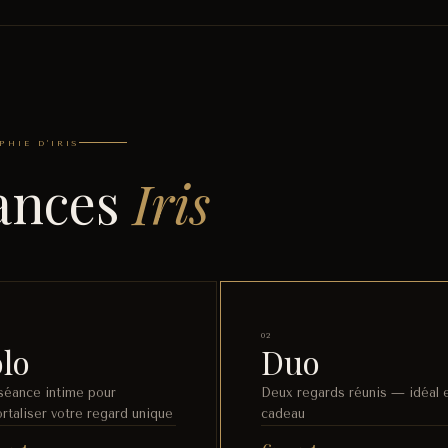
HIE D'IRIS
ances
Iris
02
lo
Duo
séance intime pour
Deux regards réunis — idéal 
rtaliser votre regard unique
cadeau