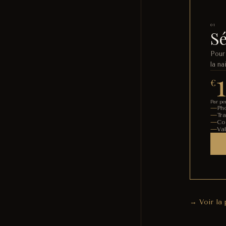
01
S
Pour
la n
€
Par pe
Ph
Tr
Co
Va
→ Voir la