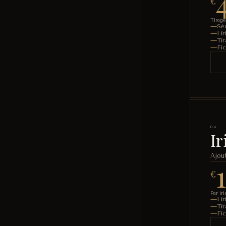
€
Tirage
Sé
1 i
Tir
Fi
04
Ir
Ajou
€
Par ir
1 i
Ti
Fi