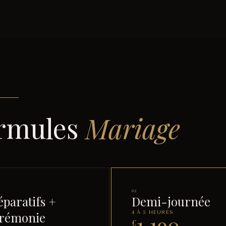
rmules
Mariage
02
éparatifs +
Demi-journée
rémonie
4 À 5 HEURES
1 190
€